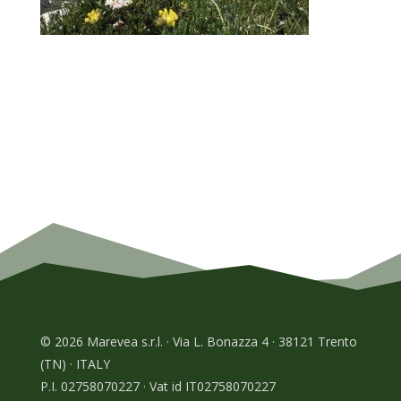
© 2026 Marevea s.r.l. · Via L. Bonazza 4 · 38121 Trento
(TN) · ITALY
P.I. 02758070227 · Vat id IT02758070227