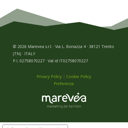
© 2026 Marevea s.r.l. · Via L. Bonazza 4 · 38121 Trento
(TN) · ITALY
P.I. 02758070227 · Vat id IT02758070227
Privacy Policy
|
Cookie Policy
Preferenze