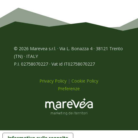
© 2026 Marevea s.r.l. · Via L. Bonazza 4 · 38121 Trento
(TN) · ITALY
P.I. 02758070227 · Vat id IT02758070227
Privacy Policy
|
Cookie Policy
Preferenze