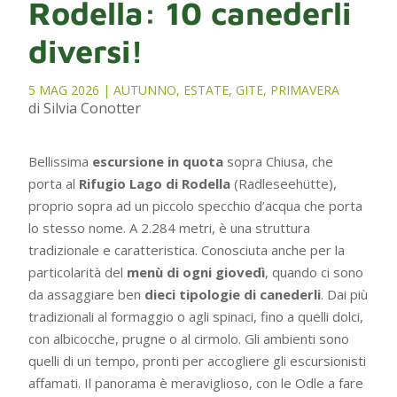
Rodella: 10 canederli
diversi!
5 MAG 2026
|
AUTUNNO
,
ESTATE
,
GITE
,
PRIMAVERA
di Silvia Conotter
Bellissima
escursione in quota
sopra Chiusa, che
porta al
Rifugio Lago di Rodella
(Radleseehütte),
proprio sopra ad un piccolo specchio d’acqua che porta
lo stesso nome. A 2.284 metri, è una struttura
tradizionale e caratteristica. Conosciuta anche per la
particolarità del
menù di ogni giovedì
, quando ci sono
da assaggiare ben
dieci tipologie di canederli
. Dai più
tradizionali al formaggio o agli spinaci, fino a quelli dolci,
con albicocche, prugne o al cirmolo. Gli ambienti sono
quelli di un tempo, pronti per accogliere gli escursionisti
affamati. Il panorama è meraviglioso, con le Odle a fare