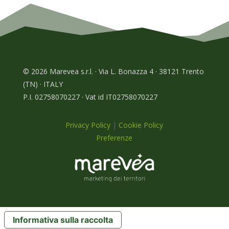
© 2026 Marevea s.r.l. · Via L. Bonazza 4 · 38121 Trento
(TN) · ITALY
P.I. 02758070227 · Vat id IT02758070227
Privacy Policy
|
Cookie Policy
Preferenze
Informativa sulla raccolta