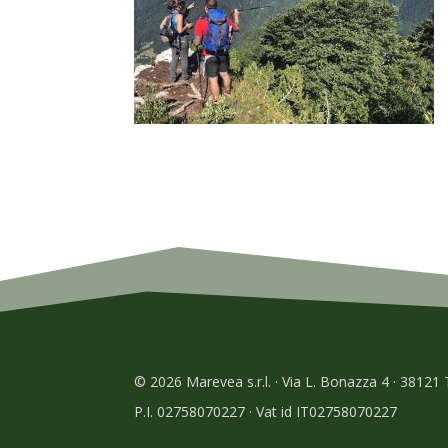
© 2026 Marevea s.r.l. · Via L. Bonazza 4 · 38121
P.I. 02758070227 · Vat id IT02758070227