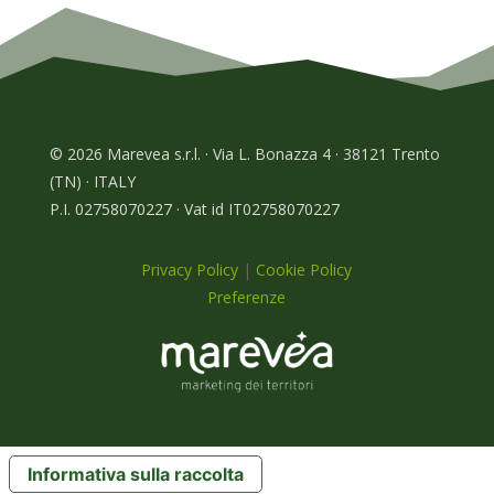
© 2026 Marevea s.r.l. · Via L. Bonazza 4 · 38121 Trento
(TN) · ITALY
P.I. 02758070227 · Vat id IT02758070227
Privacy Policy
|
Cookie Policy
Preferenze
Informativa sulla raccolta