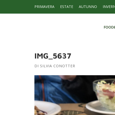
PRIMAVERA
ESTATE
AUTUNNO
INVER
FOOD
FOOD
IMG_5637
DI
SILVIA CONOTTER