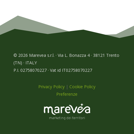
© 2026 Marevea s.r.l. · Via L. Bonazza 4 · 38121 Trento
(TN) · ITALY
P.I. 02758070227 · Vat id IT02758070227
Privacy Policy
|
Cookie Policy
Preferenze