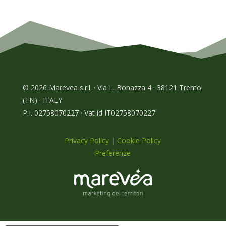
© 2026 Marevea s.r.l. · Via L. Bonazza 4 · 38121 Trento
(TN) · ITALY
P.I. 02758070227 · Vat id IT02758070227
Privacy Policy
|
Cookie Policy
Preferenze