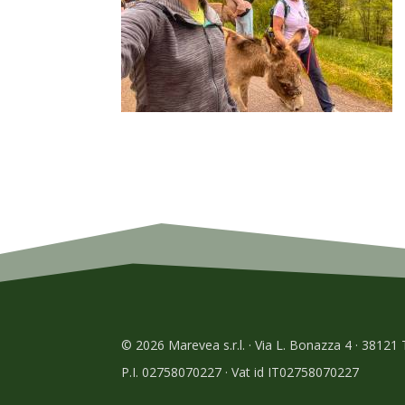
© 2026 Marevea s.r.l. · Via L. Bonazza 4 · 38121
P.I. 02758070227 · Vat id IT02758070227