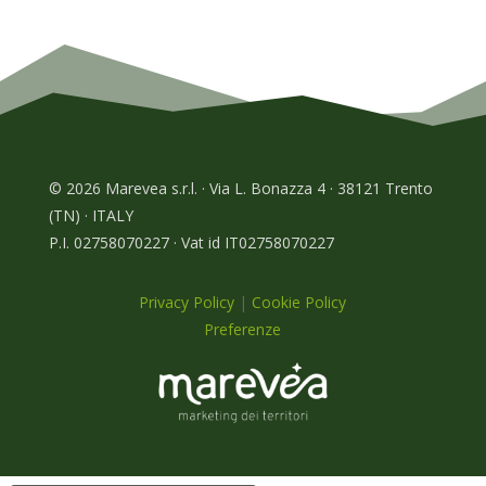
© 2026 Marevea s.r.l. · Via L. Bonazza 4 · 38121 Trento
(TN) · ITALY
P.I. 02758070227 · Vat id IT02758070227
Privacy Policy
|
Cookie Policy
Preferenze