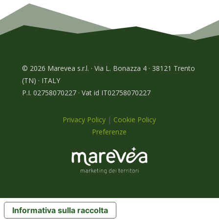
© 2026 Marevea s.r.l. · Via L. Bonazza 4 · 38121 Trento
(TN) · ITALY
P.I. 02758070227 · Vat id IT02758070227
Privacy Policy
|
Cookie Policy
Preferenze
Informativa sulla raccolta