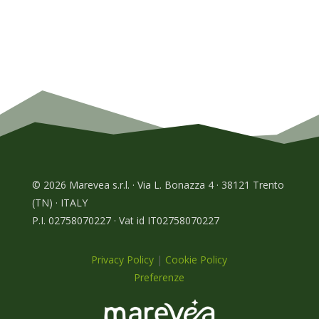
© 2026 Marevea s.r.l. · Via L. Bonazza 4 · 38121 Trento
(TN) · ITALY
P.I. 02758070227 · Vat id IT02758070227
Privacy Policy
|
Cookie Policy
Preferenze