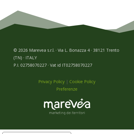
© 2026 Marevea s.r.l. · Via L. Bonazza 4 · 38121 Trento
(TN) · ITALY
P.I. 02758070227 · Vat id IT02758070227
Privacy Policy
|
Cookie Policy
Preferenze