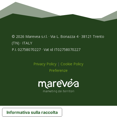
© 2026 Marevea s.r.l. · Via L. Bonazza 4 · 38121 Trento
(TN) · ITALY
P.I. 02758070227 · Vat id IT02758070227
Privacy Policy
|
Cookie Policy
Preferenze
Informativa sulla raccolta