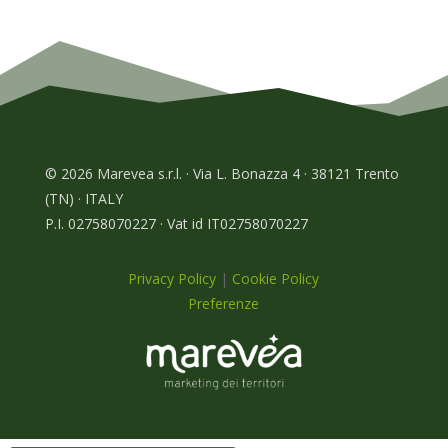
© 2026 Marevea s.r.l. · Via L. Bonazza 4 · 38121 Trento
(TN) · ITALY
P.I. 02758070227 · Vat id IT02758070227
Privacy Policy
|
Cookie Policy
Preferenze