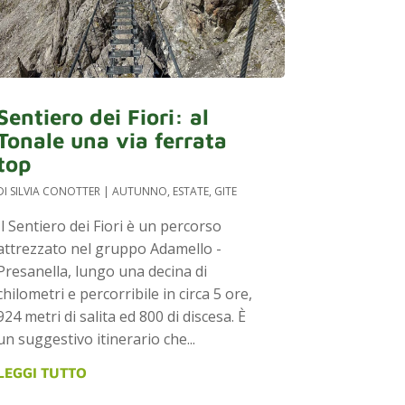
Sentiero dei Fiori: al
Tonale una via ferrata
top
DI
SILVIA CONOTTER
|
AUTUNNO
,
ESTATE
,
GITE
Il Sentiero dei Fiori è un percorso
attrezzato nel gruppo Adamello -
Presanella, lungo una decina di
chilometri e percorribile in circa 5 ore,
924 metri di salita ed 800 di discesa. È
un suggestivo itinerario che...
LEGGI TUTTO