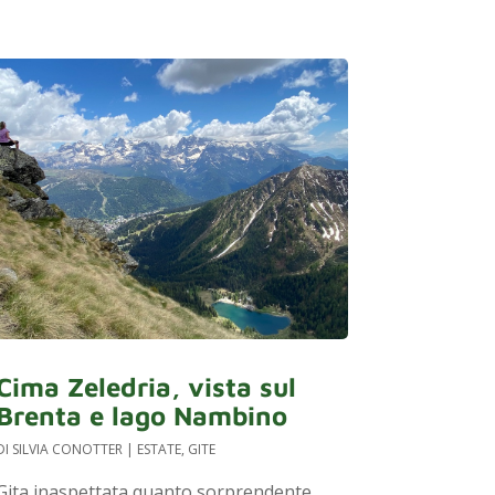
Cima Zeledria, vista sul
Brenta e lago Nambino
DI
SILVIA CONOTTER
|
ESTATE
,
GITE
Gita inaspettata quanto sorprendente