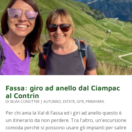
Fassa: giro ad anello dal Ciampac
al Contrin
DI
SILVIA CONOTTER
|
AUTUNNO
,
ESTATE
,
GITE
,
PRIMAVERA
Per chi ama la Val di Fassa ed i giri ad anello questo è
un itinerario da non perdere. Tra l'altro, un'escursione
comoda perchè si possono usare gli impianti per salire