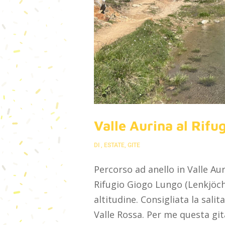
Valle Aurina al Rifu
DI
,
ESTATE
,
GITE
Percorso ad anello in Valle Au
Rifugio Giogo Lungo (Lenkjöch
altitudine. Consigliata la salit
Valle Rossa. Per me questa gita