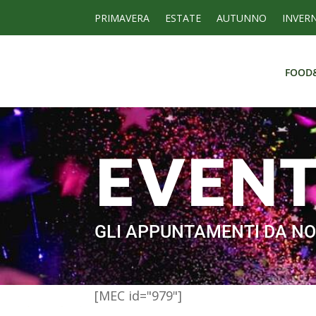
PRIMAVERA
ESTATE
AUTUNNO
INVER
FOOD
FOOD
EVEN
GLI APPUNTAMENTI DA NO
[MEC id="979"]