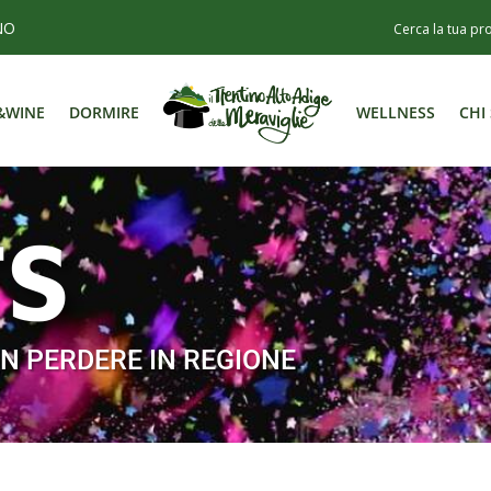
NO
&WINE
DORMIRE
WELLNESS
CHI
&WINE
DORMIRE
WELLNESS
CHI
TS
N PERDERE IN REGIONE