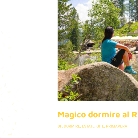
Magico dormire al R
DI
,
DORMIRE
,
ESTATE
,
GITE
,
PRIMAVERA