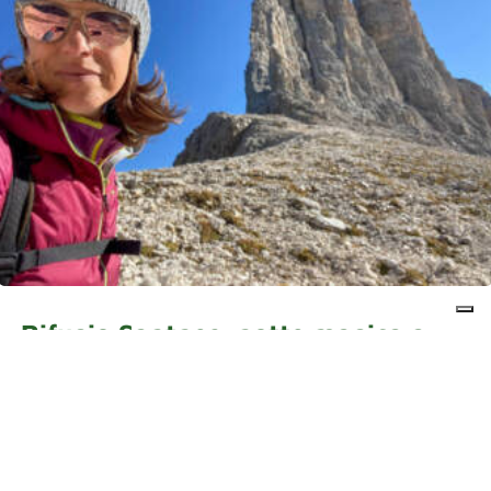
Rifugio Santner: notte magica a
2700 metri
DI
SILVIA CONOTTER
|
ESTATE
,
GITE
Tra i rifugi del Catinaccio dove davvero merita
trascorrere una notte, spicca senza dubbio il Rifugio
Santner, a quota 2.734 metri. Affacciato sulla Val d’Ega,