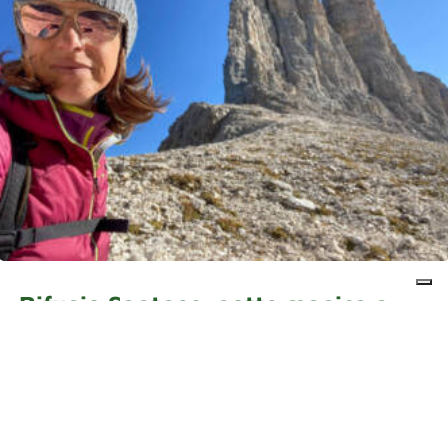
Rifugio Santner: notte magica a
2700 metri
DI
SILVIA CONOTTER
|
ESTATE
,
GITE
Tra i rifugi del Catinaccio dove davvero merita
trascorrere una notte, spicca senza dubbio il Rifugio
Santner, a quota 2.734 metri. Affacciato sulla Val d’Ega,