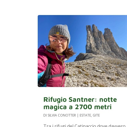
Rifugio Santner: notte
magica a 2700 metri
DI
SILVIA CONOTTER
|
ESTATE
,
GITE
Tra i rifugi del Catinaccio dove davvero