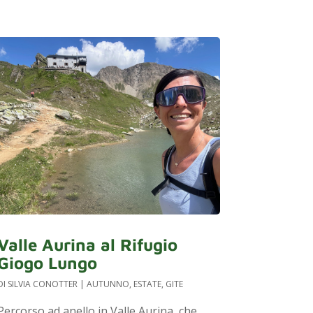
Valle Aurina al Rifugio
Giogo Lungo
DI
SILVIA CONOTTER
|
AUTUNNO
,
ESTATE
,
GITE
Percorso ad anello in Valle Aurina, che